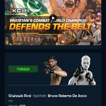
ПОБЕДА
против
Shahzaib Rind
Bruno Roberto De Assis
TKO
Событие
:
KC49