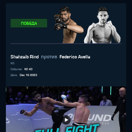
ПОБЕДА
против
Shahzaib Rind
Federico Avella
KO
Событие
:
KC 43
Дата
:
Dec 16 2023