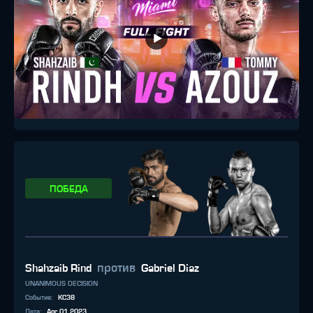
ПОБЕДА
против
Shahzaib Rind
Gabriel Diaz
UNANIMOUS DECISION
Событие
:
KC38
Дата
:
Apr 01 2023