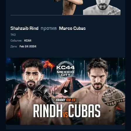
против
Shahzaib Rind
Marco Cubas
TKO
Событие
:
KC44
Дата
:
Feb 24 2024