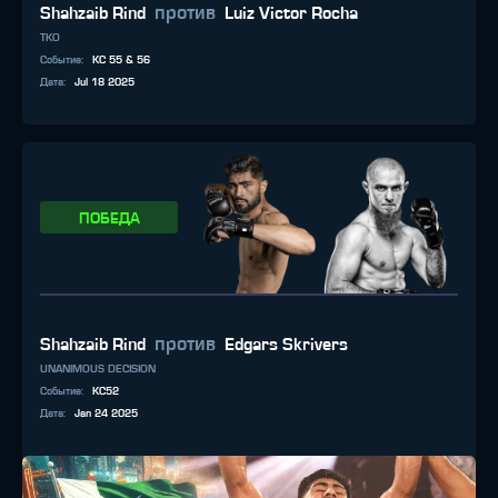
против
Shahzaib Rind
Luiz Victor Rocha
TKO
Событие
:
KC 55 & 56
Дата
:
Jul 18 2025
ПОБЕДА
против
Shahzaib Rind
Edgars Skrivers
UNANIMOUS DECISION
Событие
:
KC52
Дата
:
Jan 24 2025